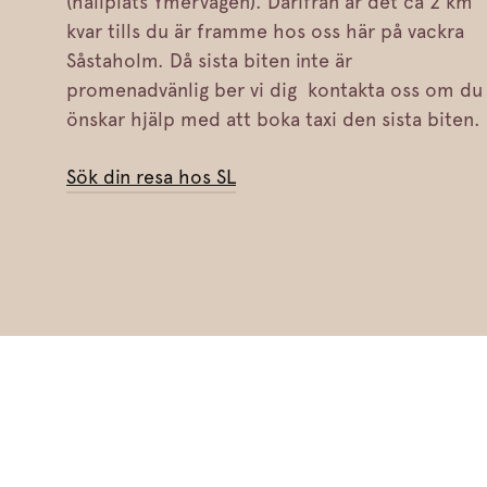
(hållplats Ymervägen). Därifrån är det ca 2 km
kvar tills du är framme hos oss här på vackra
Såstaholm. Då sista biten inte är
promenadvänlig ber vi dig kontakta oss om du
önskar hjälp med att boka taxi den sista biten.
Sök din resa hos SL