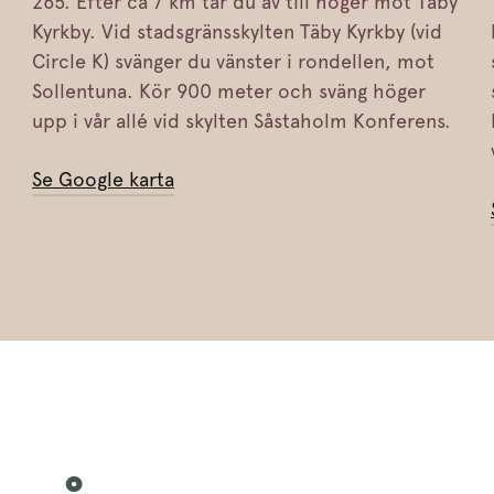
265. Efter ca 7 km tar du av till höger mot Täby
Kyrkby. Vid stadsgränsskylten Täby Kyrkby (vid
Circle K) svänger du vänster i rondellen, mot
Sollentuna. Kör 900 meter och sväng höger
upp i vår allé vid skylten Såstaholm Konferens.
Se Google karta