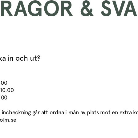
RÅGOR & SV
ka in och ut?
:00
 10:00
:00
 incheckning går att ordna i mån av plats mot en extra k
olm.se