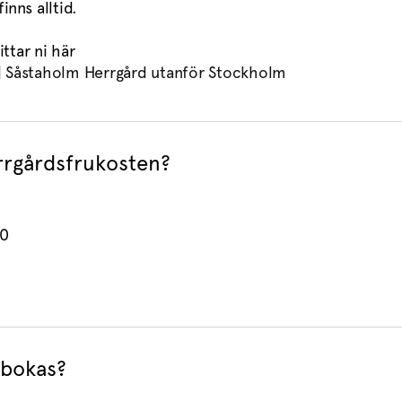
inns alltid.
ttar ni här
 | Såstaholm Herrgård utanför Stockholm
rrgårdsfrukosten?
00
 bokas?