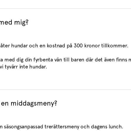
 med mig?
llåter hundar och en kostnad på 300 kronor tillkommer.
ta med dig din fyrbenta vän till baren där det även finns m
 vi tyvärr inte hundar.
ån en middagsmeny?
en säsongsanpassad trerättersmeny och dagens lunch.