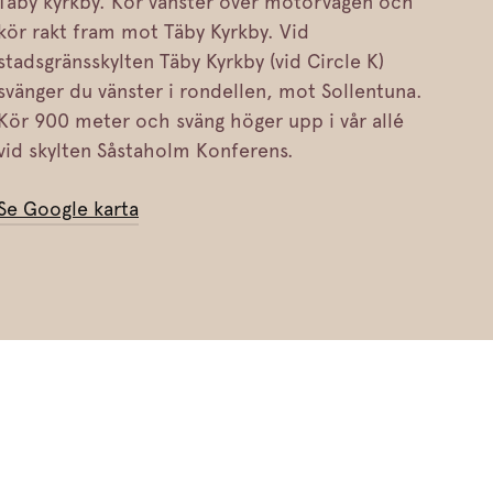
Täby kyrkby. Kör vänster över motorvägen och
kör rakt fram mot Täby Kyrkby. Vid
stadsgränsskylten Täby Kyrkby (vid Circle K)
svänger du vänster i rondellen, mot Sollentuna.
Kör 900 meter och sväng höger upp i vår allé
vid skylten Såstaholm Konferens.
Se Google karta