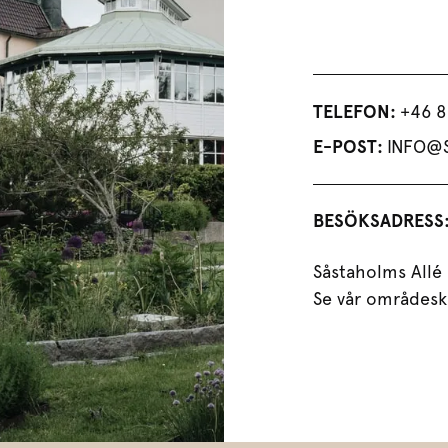
TELEFON:
+46 8
E-POST:
INFO@
BESÖKSADRESS
Såstaholms Allé
Se vår områdesk