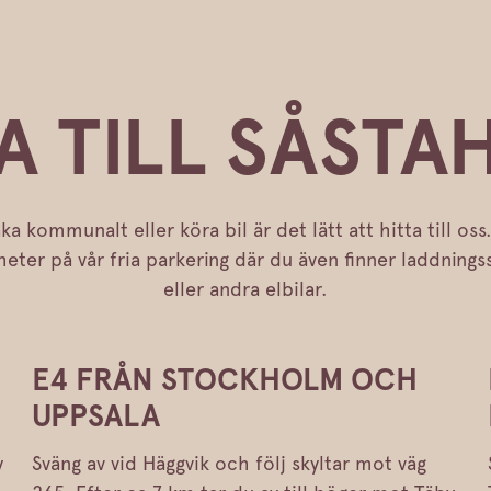
A TILL SÅST
åka kommunalt eller köra bil är det lätt att hitta till o
ter på vår fria parkering där du även finner laddningsst
eller andra elbilar.
E4 FRÅN STOCKHOLM OCH
UPPSALA
y
Sväng av vid Häggvik och följ skyltar mot väg