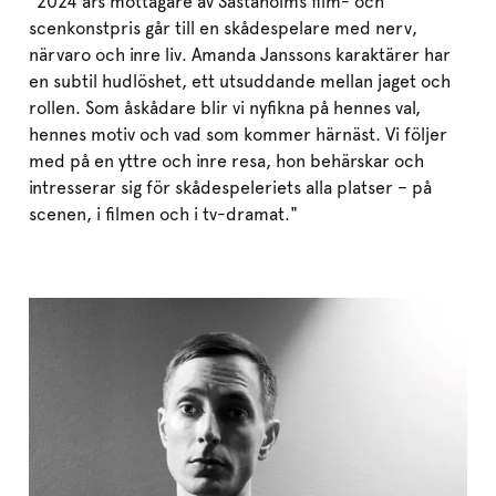
"2024 års mottagare av Såstaholms film- och
scenkonstpris går till en skådespelare med nerv,
närvaro och inre liv. Amanda Janssons karaktärer har
en subtil hudlöshet, ett utsuddande mellan jaget och
rollen. Som åskådare blir vi nyfikna på hennes val,
hennes motiv och vad som kommer härnäst. Vi följer
med på en yttre och inre resa, hon behärskar och
intresserar sig för skådespeleriets alla platser – på
scenen, i filmen och i tv-dramat."