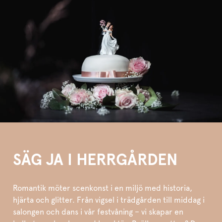
SÄG JA I HERRGÅRDEN
Romantik möter scenkonst i en miljö med historia,
hjärta och glitter. Från vigsel i trädgården till middag i
salongen och dans i vår festvåning – vi skapar en