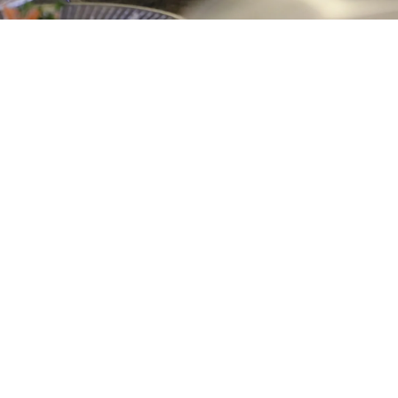
BOKA FESTMIDDAG
Mingelmeny eller sittande middag. Vi skräddarsyr din
fest efter dina önskemål och säsongens bästa råvaror.
Att leva fullt ut i årstiderna är nämligen något vi älskar
på Såstaholm.
Kontakta oss