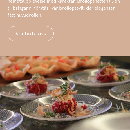
helhetsupplevelse med karaktär. Bröllopsnatten? Den
tillbringar ni förstås i vår bröllopssvit, där elegansen
fått huvudrollen.
Kontakta oss