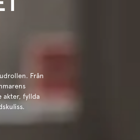
ET
udrollen. Från
sommarens
 akter, fyllda
skuliss.