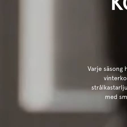
K
Varje säsong 
vinterko
strålkastarlj
med sma