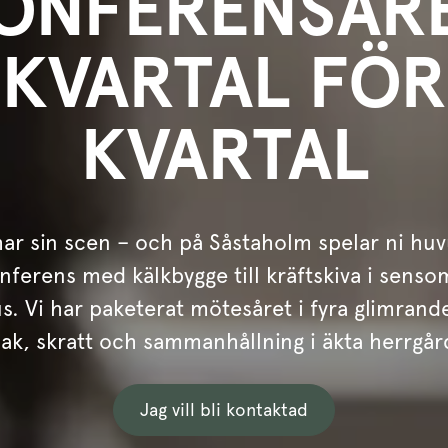
ONFERENSÅR
KVARTAL FÖR
KVARTAL
har sin scen – och på Såstaholm spelar ni huv
nferens med kälkbygge till kräftskiva i sen
us. Vi har paketerat mötesåret i fyra glimrande
k, skratt och sammanhållning i äkta herrgård
Jag vill bli kontaktad