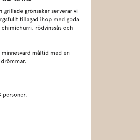
grillade grönsaker serverar vi
rgsfullt tillagad ihop med goda
chimichurri, rödvinssås och
 en minnesvärd måltid med en
e drömmar.
8 personer.