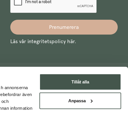
Prenumerera
Läs vår integritetspolicy
här
.
Tillåt alla
och annonserna
arebefordrar även
Anpassa
- och
nnan information