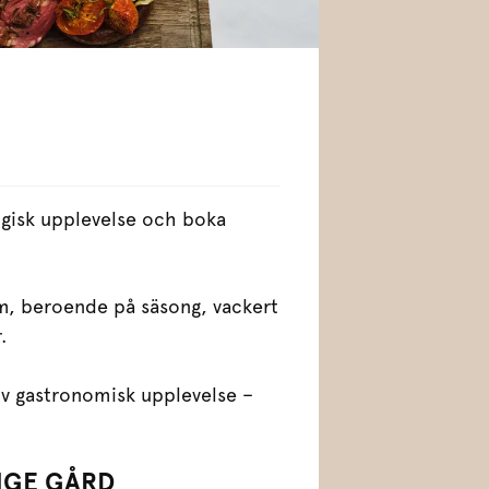
ogisk upplevelse och boka
amm, beroende på säsong, vackert
.
iv gastronomisk upplevelse –
NGE GÅRD