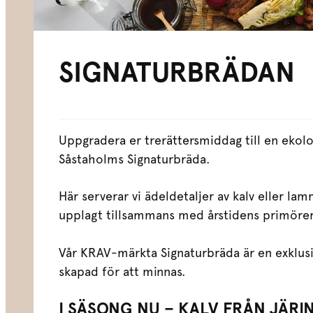
SIGNATURBRÄDAN
Uppgradera er trerättersmiddag till en ekol
Såstaholms Signaturbräda.
Här serverar vi ädeldetaljer av kalv eller l
upplagt tillsammans med årstidens primörer
‍Vår KRAV-märkta Signaturbräda är en exklus
skapad för att minnas.
I SÄSONG NU
– KALV FRÅN JÄRI