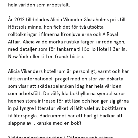
hela världen som arbetsfält.
År 2012 tilldelades Alicia Vikander Såstaholms pris till
Höstsols minne, hon fick det för två utsökta
rolltolkningar i filmerna Kronjuvelerna och A Royal
Affair. Alicia valde mörka rustika färger i inredningen,
med detaljer som för tankarna till SoHo Hotel i Berlin,
New York eller till en fransk bistro.
Alicia Vikanders hotellrum är personligt, varmt och har
fått en internationell prägel med en stor världskarta
som visar att skådespelerskan idag har hela världen
som arbetsfält. De välfyllda bokhyllorna symboliserar
hennes stora intresse för att läsa och hon ger sig gärna
in på tyngre litteratur vilket vi låtit valet av boktitlarna
få återspegla. Badrummet har ett härligt badkar att
slappna av i, kanske med en bok?
Skådespelerskan är född i Göteborg och utöver