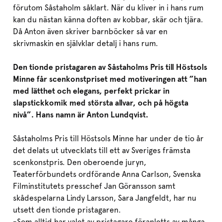
förutom Såstaholm såklart. När du kliver in i hans rum
kan du nästan känna doften av kobbar, skär och tjära.
Då Anton även skriver barnböcker så var en
skrivmaskin en självklar detalj i hans rum.
Den tionde pristagaren av Såstaholms Pris till Höstsols
Minne får scenkonstpriset med motiveringen att ”han
med lätthet och elegans, perfekt prickar in
slapstickkomik med största allvar, och på högsta
nivå”. Hans namn är Anton Lundqvist.
Såstaholms Pris till Höstsols Minne har under de tio år
det delats ut utvecklats till ett av Sveriges främsta
scenkonstpris. Den oberoende juryn,
Teaterförbundets ordförande Anna Carlson, Svenska
Filminstitutets presschef Jan Göransson samt
skådespelarna Lindy Larsson, Sara Jangfeldt, har nu
utsett den tionde pristagaren.
-Som alltid har valet av pristagare föranletts av många