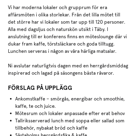
Vi har moderna lokaler och grupprum för era
affärsmöten i olika storlekar. Från det lilla mötet till
det större har vi lokaler som tar upp till 120 personer.
Alla med dagsljus och naturskön utsikt i Täby. I
anslutning till er konferens finns en möteslounge där vi
dukar fram kaffe, törstsläckare och goda tilltugg.
Lunchen serveras i någon av våra härliga matsalar.
Ni avslutar naturligtvis dagen med en herrgårdsmiddag
inspirerad och lagad på säsongens bästa råvaror.
FÖRSLAG PÅ UPPLÄGG
Ankomstkaffe – smörgås, energibar och smoothie,
kaffe, te och juice.
Mötesrum och lokaler anpassade efter erat behov
Tallriksserverad lunch med soppa eller sallad som
tillbehör, nybakat bröd och kaffe
Såstaholms herrgårdsfika & kaffe