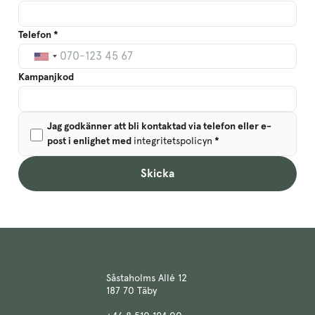
Telefon *
Kampanjkod
Jag godkänner att bli kontaktad via telefon eller e-
post i enlighet med
integritetspolicyn
*
Skicka
Såstaholms Allé 12
187 70 Täby