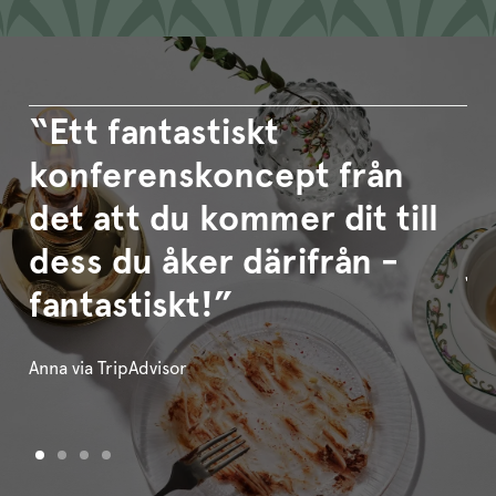
“Ett fantastiskt
“
konferenskoncept från
J
det att du kommer dit till
p
dess du åker därifrån -
j
fantastiskt!”
h
p
Anna via TripAdvisor
Jos