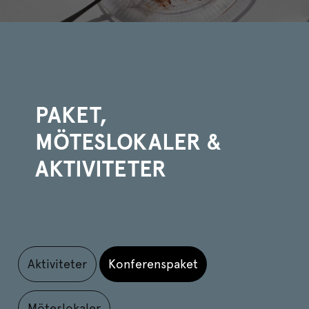
PAKET,
MÖTESLOKALER &
AKTIVITETER
Aktiviteter
Konferenspaket
Möteslokaler