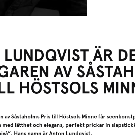
LUNDQVIST ÄR DE
AGAREN AV SÅSTA
ILL HÖSTSOLS MIN
n av Såstaholms Pris till Höstsols Minne får scenkonst
 med lätthet och elegans, perfekt prickar in slapstic
 nivå”. Hans namn är Anton Lundqvist.