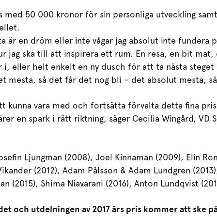
s med 50 000 kronor för sin personliga utveckling samt
ellet.
a är en dröm eller inte vågar jag absolut inte fundera p
 jag ska till att inspirera ett rum. En resa, en bit mat,
 i, eller helt enkelt en ny dusch för att ta nästa steget 
et mesta, så det får det nog bli – det absolut mesta, s
tt kunna vara med och fortsätta förvalta detta fina pris
er en spark i rätt riktning, säger Cecilia Wingård, VD
 Josefin Ljungman (2008), Joel Kinnaman (2009), Elin Ro
a Vikander (2012), Adam Pålsson & Adam Lundgren (2013
an (2015), Shima Niavarani (2016), Anton Lundqvist (201
ndet och utdelningen av 2017 års pris kommer att ske 