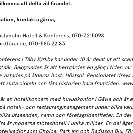
älkomna att delta vid firandet.
mation, kontakta gärna,
Såstaholm Hotell & Konferens, 070-3215098
 ordförande, 070-585 22 83
ferens i Täby Kyrkby har under 10 år delat ut ett scenk
tnär. Bakgrunden är att herrgården en gång i tiden va
 vistades på ålderns höst; Höstsol. Pensionatet drevs 
 att sluta cirkeln och låta historien bära framtiden.
www.
r en hotellkoncern med huvudkontor i Gävle och är ett
g på hotell- och restaurangmanagement under olika var
r olika utseenden, namn och företagsidentiteter. En del
a är moderna möteshotell i unika miljöer. En del äger v
tellkedjor som Choice, Park Inn och Radisson Blu. Fö