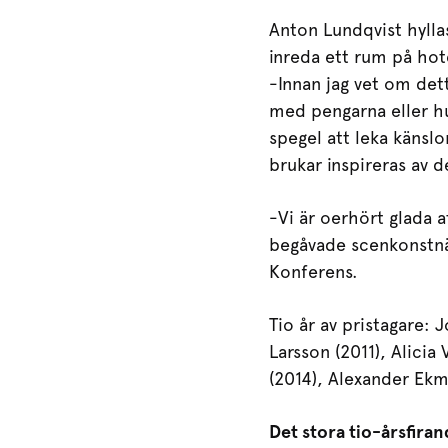
Anton Lundqvist hylla
inreda ett rum på hot
-Innan jag vet om dett
med pengarna eller hur
spegel att leka känslor
brukar inspireras av d
-Vi är oerhört glada a
begåvade scenkonstnär
Konferens.
Tio år av pristagare:
Larsson (2011), Alici
(2014), Alexander Ekm
Det stora tio-årsfira