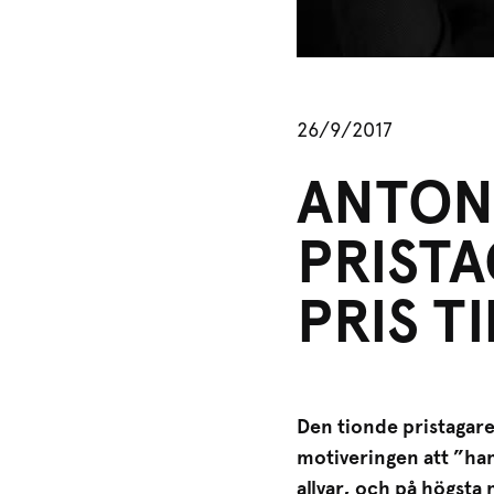
26/9/2017
ANTON 
PRIST
PRIS T
Den tionde pristagare
motiveringen att ”han
allvar, och på högsta