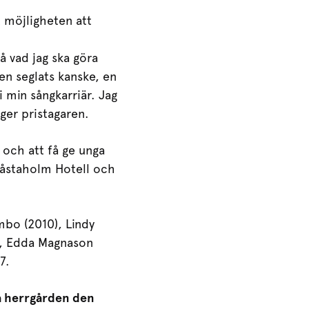
 möjligheten att
å vad jag ska göra
 en seglats kanske, en
i min sångkarriär. Jag
äger pristagaren.
 och att få ge unga
 Såstaholm Hotell och
mbo (2010), Lindy
), Edda Magnason
7.
på herrgården den