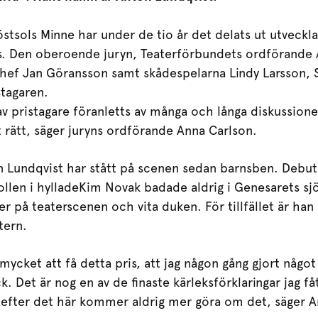
östsols Minne har under de tio år det delats ut utvecklats
s. Den oberoende juryn, Teaterförbundets ordförande 
chef Jan Göransson samt skådespelarna Lindy Larsson, S
stagaren.
av pristagare föranletts av många och långa diskussioner
t rätt, säger juryns ordförande Anna Carlson.
 Lundqvist har stått på scenen sedan barnsben. Debut
llen i hylladeKim Novak badade aldrig i Genesarets sj
er på teaterscenen och vita duken. För tillfället är han 
tern.
cket att få detta pris, att jag någon gång gjort något 
ck. Det är nog en av de finaste kärleksförklaringar jag få
 efter det här kommer aldrig mer göra om det, säger A