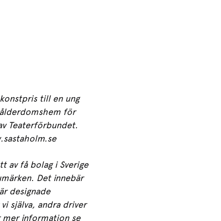
onstpris till en ung
r ålderdomshem för
av Teaterförbundet.
sastaholm.se
 av få bolag i Sverige
umärken. Det innebär
 är designade
i själva, andra driver
r mer information se