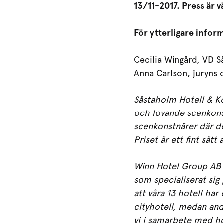
13/11-2017. Press är v
För ytterligare infor
Cecilia Wingård, VD 
Anna Carlson, juryns
Såstaholm Hotell & Kon
och lovande scenkons
scenkonstnärer där de
Priset är ett fint sätt
Winn Hotel Group AB ä
som specialiserat si
att våra 13 hotell ha
cityhotell, medan andr
vi i samarbete med ho