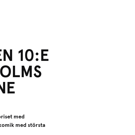
N 10:E
HOLMS
NE
priset med
kkomik med största