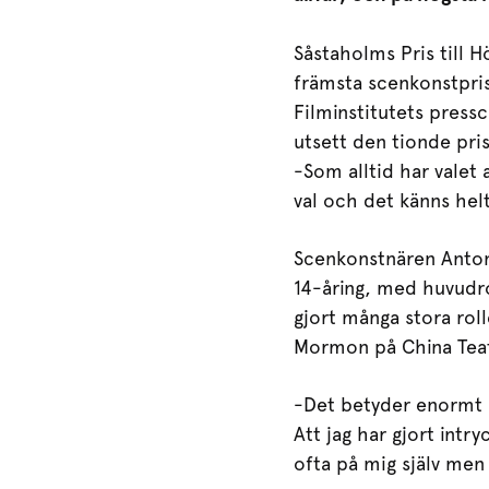
Såstaholms Pris till H
främsta scenkonstpri
Filminstitutets press
utsett den tionde pri
-Som alltid har valet 
val och det känns hel
Scenkonstnären Anton
14-åring, med huvudro
gjort många stora roll
Mormon på China Tea
-Det betyder enormt my
Att jag har gjort intry
ofta på mig själv men